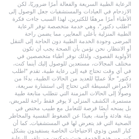
الرعاية الطبية السريعة والفعالة أمرًا ضروريًا، لكن
الازدحام في العيادات والمستشفيات جعل الوصول إلى
الأطباء أمرًا مرهقًا للكثيرين. لهذا السبب جاءت فكرة
"اطلب دكتور"، وهي خدمة متخصصة توفر الرعاية
الطبية المنزلية بأعلى المعايير، مما يضمن راحة
المرضى وجودة الخدمة الطبية دون الحاجة إلى التنقل
أو الانتظار. نحن نؤمن بأن الصحة يجب أن تكون
الأولوية القصوى، ولذلك نوفر أطباء متخصصين في
مختلف المجالات، مستعدين للوصول إليك أينما كنت،
في أي وقت تحتاج فيه إلى رعاية طبية. تقدم "اطلب
دكتور" حلًا عمليًا للعديد من الحالات الطبية، بدءًا من
الأمراض البسيطة التي تحتاج إلى استشارة سريعة،
وصولًا إلى الحالات المزمنة التي تتطلب متابعة طبية
مستمرة. الكشف المنزلي لا يوفر فقط راحة للمريض،
بل يمنحه أيضًا فرصة للتعامل مع طبيب مختص في
بيئة هادئة وآمنة، بعيدًا عن الضغوط النفسية والمخاطر
الصحية التي قد يتعرض لها في المستشفيات. كما أن
كبار السن وذوي الاحتياجات الخاصة يستفيدون بشكل
كبير من هذه الخدمة، حيث يتمكنون من تلقي الرعاية